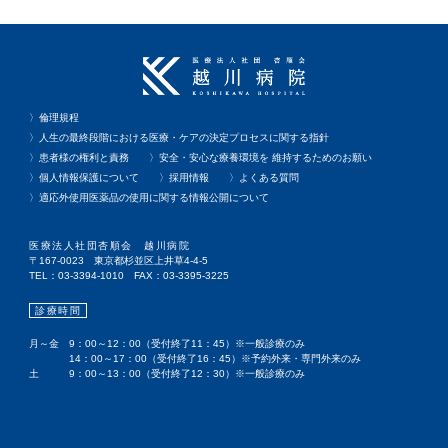
〉倫理規程
〉人生の最終段階における医療・ケアの決定プロセスに関する指針
〉患者様の権利と責務
〉安全・安心な療養環境を 維持するためのお願い
〉個人情報保護について
〉採用情報
〉よくある質問
〉適応外使用医薬品の使用に関する情報公開について
医療法人社団杏順会 越川病院
〒167-0023 東京都杉並区上井草4-4-5
TEL：03-3394-1010
FAX：03-3395-3225
診療時間
月～金
9：00～12：00（受付終了11：45）※一般診療のみ
14：00～17：00（受付終了16：45）※予約外来・専門外来のみ
土
9：00～13：00（受付終了12：30）※一般診療のみ